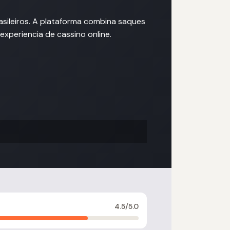
asileiros. A plataforma combina saques
xperiencia de cassino online.
4.5/5.0