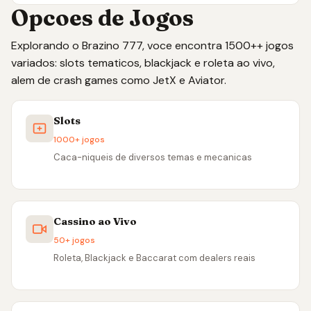
Opcoes de Jogos
Explorando o Brazino 777, voce encontra 1500++ jogos
variados: slots tematicos, blackjack e roleta ao vivo,
alem de crash games como JetX e Aviator.
Slots
1000+ jogos
Caca-niqueis de diversos temas e mecanicas
Cassino ao Vivo
50+ jogos
Roleta, Blackjack e Baccarat com dealers reais