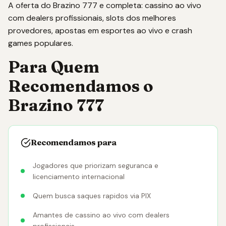
A oferta do Brazino 777 e completa: cassino ao vivo
com dealers profissionais, slots dos melhores
provedores, apostas em esportes ao vivo e crash
games populares.
Para Quem
Recomendamos o
Brazino 777
Recomendamos para
Jogadores que priorizam seguranca e
licenciamento internacional
Quem busca saques rapidos via PIX
Amantes de cassino ao vivo com dealers
profissionais