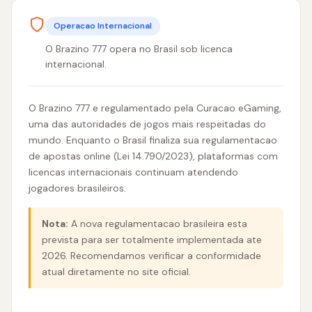
Operacao Internacional
O Brazino 777 opera no Brasil sob licenca
internacional.
O Brazino 777 e regulamentado pela Curacao eGaming,
uma das autoridades de jogos mais respeitadas do
mundo. Enquanto o Brasil finaliza sua regulamentacao
de apostas online (Lei 14.790/2023), plataformas com
licencas internacionais continuam atendendo
jogadores brasileiros.
Nota:
A nova regulamentacao brasileira esta
prevista para ser totalmente implementada ate
2026. Recomendamos verificar a conformidade
atual diretamente no site oficial.