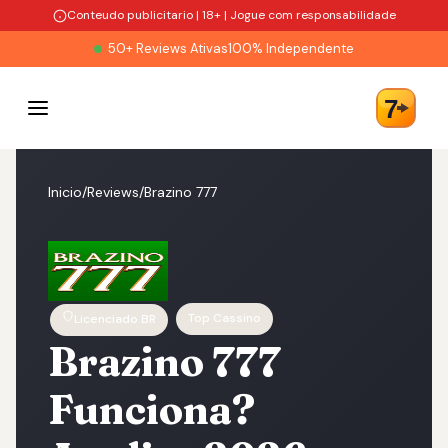
Conteudo publicitario | 18+ | Jogue com responsabilidade
50+ Reviews Ativas
100% Independente
Inicio
/
Reviews
/
Brazino 777
Top Cassino
Licenciado BR
Brazino 777
Funciona?