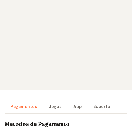
Pagamentos
Jogos
App
Suporte
Metodos de Pagamento