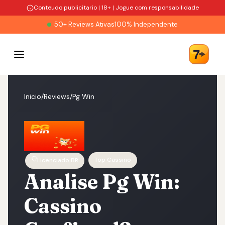
Conteudo publicitario | 18+ | Jogue com responsabilidade
50+ Reviews Ativas
100% Independente
Inicio
/
Reviews
/
Pg Win
Top Cassino
Licenciado BR
Analise Pg Win:
Cassino