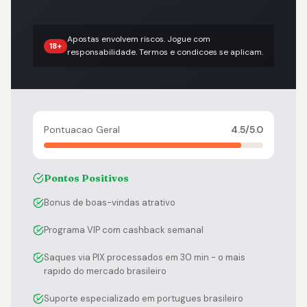
Apostas envolvem riscos. Jogue com
18+
responsabilidade. Termos e condicoes se aplicam.
Pontuacao Geral
4.5/5.0
Pontos Positivos
Bonus de boas-vindas atrativo
Programa VIP com cashback semanal
Saques via PIX processados em 30 min - o mais
rapido do mercado brasileiro
Suporte especializado em portugues brasileiro