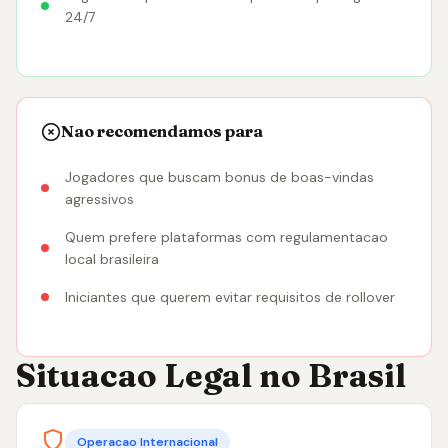
24/7
Nao recomendamos para
Jogadores que buscam bonus de boas-vindas
agressivos
Quem prefere plataformas com regulamentacao
local brasileira
Iniciantes que querem evitar requisitos de rollover
Situacao Legal no Brasil
Operacao Internacional