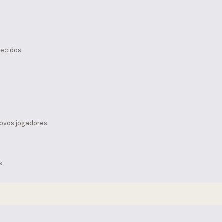
hecidos
novos jogadores
s