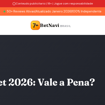
Conteudo publicitario | 18+ | Jogue com responsabilidade
50+ Reviews Ativas
|
Atualizado Janeiro 2026
|
100% Independente
BetNavi
BRASIL
t 2026: Vale a Pena?