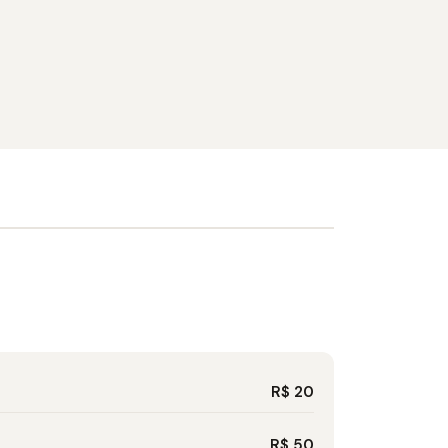
R$ 20
R$ 50