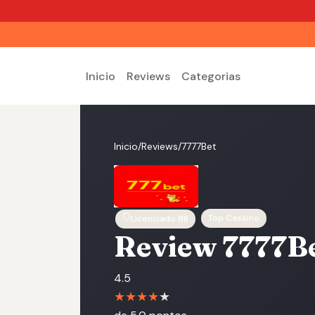
Inicio
Reviews
Categorias
Inicio
/
Reviews
/
7777Bet
Top Cassino
Licenciado BR
Review 7777Be
4.5
★
★
★
★
★